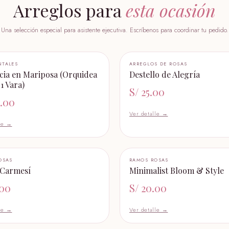
Arreglos para
esta ocasión
Una selección especial para asistente ejecutiva. Escríbenos para coordinar tu pedido.
+ AÑADIR AL CARRITO
+ AÑADIR AL CARRITO
TALES
ARREGLOS DE ROSAS
cia en Mariposa (Orquidea
Destello de Alegría
1 Vara)
S/
25.00
.00
Ver detalle →
lle →
+ AÑADIR AL CARRITO
+ AÑADIR AL CARRITO
OSAS
RAMOS ROSAS
 Carmesí
Minimalist Bloom & Style
.00
S/
20.00
lle →
Ver detalle →