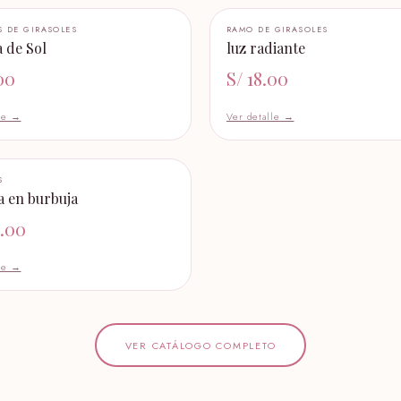
+ AÑADIR AL CARRITO
+ AÑADIR AL CARRITO
S DE GIRASOLES
RAMO DE GIRASOLES
 de Sol
luz radiante
00
S/
18.00
lle →
Ver detalle →
+ AÑADIR AL CARRITO
S
a en burbuja
.00
lle →
VER CATÁLOGO COMPLETO