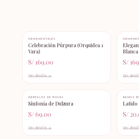
+ AÑADIR AL CARRITO
ORNAMENTALES
ORNAMEN
Celebración Púrpura (Orquidea 1
Elegan
Vara)
Blanca 
S/
169.00
S/
169
Ver detalle →
Ver deta
+ AÑADIR AL CARRITO
ARREGLOS DE ROSAS
RAMOS R
Sinfonía de Dulzura
Latido
S/
69.00
S/
20
Ver detalle →
Ver deta