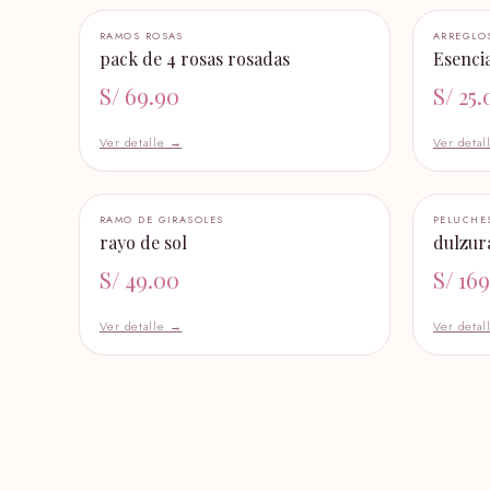
+ AÑADIR AL CARRITO
RAMOS ROSAS
ARREGLO
pack de 4 rosas rosadas
Esencia
S/
69.90
S/
25.
Ver detalle →
Ver deta
+ AÑADIR AL CARRITO
RAMO DE GIRASOLES
PELUCHE
rayo de sol
dulzur
S/
49.00
S/
169
Ver detalle →
Ver deta