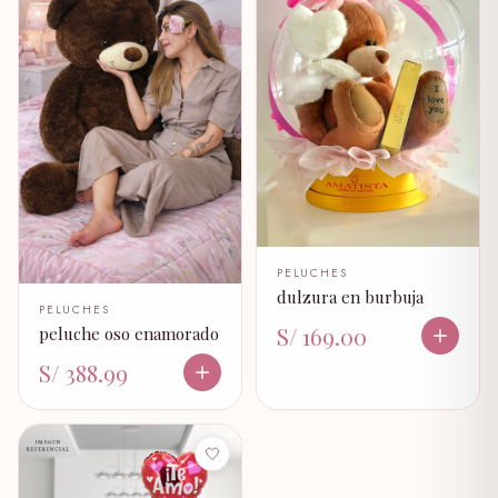
PELUCHES
dulzura en burbuja
PELUCHES
S/ 169.00
peluche oso enamorado
S/ 388.99
🤍