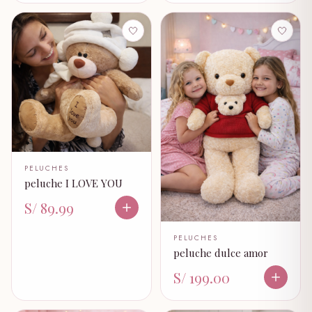
🤍
🤍
PELUCHES
peluche I LOVE YOU
S/ 89.99
PELUCHES
peluche dulce amor
S/ 199.00