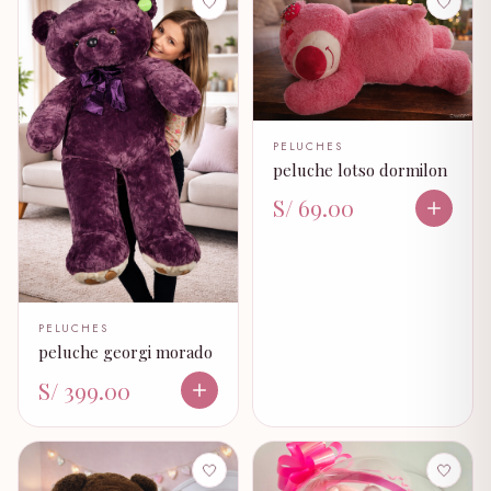
🤍
🤍
PELUCHES
peluche lotso dormilon
S/ 69.00
PELUCHES
peluche georgi morado
S/ 399.00
🤍
🤍