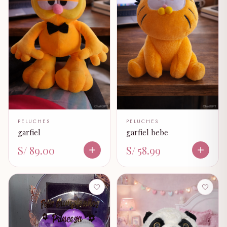
PELUCHES
PELUCHES
garfiel
garfiel bebe
S/ 89.00
S/ 58.99
🤍
🤍