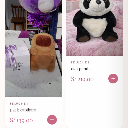
PELUCHES
oso panda
S/ 219.00
PELUCHES
pack capibara
S/ 139.00