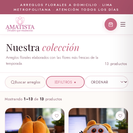
ARREGLOS FLORALES A DOMICILIO · LIMA
METROPOLITANA · ATENCIÓN TODOS LOS DÍAS
Nuestra
colección
Arreglos florales elaborados con las flores más frescas de la
temporada.
13
producto
s
FILTROS
●
Mostrando
1
–
13
de
13
productos
🤍
🤍