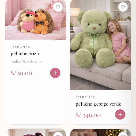
🤍
🤍
PELUCHES
peluche erizo
medida 18cm de altura
S/ 59.00
PELUCHES
peluche george verde
S/ 349.00