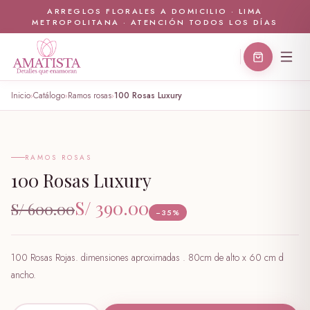
ARREGLOS FLORALES A DOMICILIO · LIMA
METROPOLITANA · ATENCIÓN TODOS LOS DÍAS
Inicio
Catálogo
Ramos rosas
100 Rosas Luxury
›
›
›
🤍
RAMOS ROSAS
100 Rosas Luxury
S/ 390.00
S/ 600.00
−35%
100 Rosas Rojas. dimensiones aproximadas . 80cm de alto x 60 cm d
ancho.