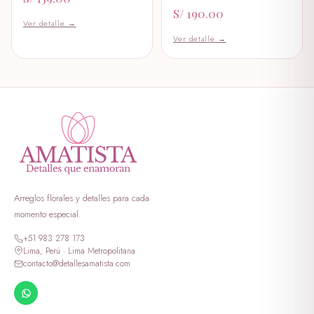
S/ 89.99
S/ 190.00
Ver detalle →
peluche dulce amor
Ver detalle →
S/ 199.00
peluche erizo
S/ 59.00
peluche george verde
S/ 349.00
peluche georgi morado
Arreglos florales y detalles para cada
S/ 399.00
momento especial.
peluche lotso dormilon
+51 983 278 173
S/ 69.00
Lima, Perú · Lima Metropolitana
contacto@detallesamatista.com
peluche oso enamorado
S/ 388.99