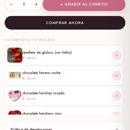
1
+ AÑADIR AL CARRITO
COMPRAR AHORA
COMPLETA TU REGALO
ramillete de globos (sin Helio)
S/ 99.00
chocolate ferrero roche
S/ 36.00
chocolate hershey rosado
S/ 36.00
chocolate hersheys rojo
S/ 36.00
Política de devoluciones