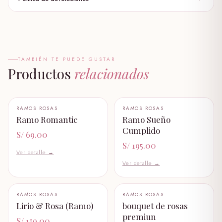
globo burbuja
S/ 30.00
globo personalizado
S/ 35.00
TAMBIÉN TE PUEDE GUSTAR
Productos
relacionados
pack capibara
S/ 139.00
+ AÑADIR AL CARRITO
+ AÑADIR AL CARRITO
RAMOS ROSAS
RAMOS ROSAS
garfiel
🤍
🤍
Ramo Romantic
Ramo Sueño
S/ 89.00
Cumplido
S/ 69.00
S/ 195.00
garfiel bebe
Ver detalle →
S/ 58.99
Ver detalle →
oso panda
S/ 219.00
+ AÑADIR AL CARRITO
+ AÑADIR AL CARRITO
RAMOS ROSAS
RAMOS ROSAS
🤍
🤍
Lirio & Rosa (Ramo)
bouquet de rosas
peluche I LOVE YOU
premiun
S/ 159.00