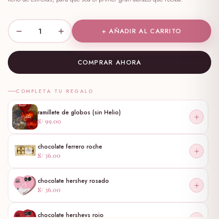
1
+ AÑADIR AL CARRITO
COMPRAR AHORA
COMPLETA TU REGALO
ramillete de globos (sin Helio)
S/ 99.00
chocolate ferrero roche
S/ 36.00
chocolate hershey rosado
S/ 36.00
chocolate hersheys rojo