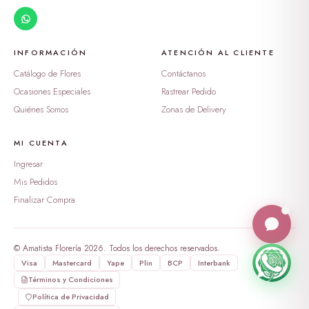
peluche oso enamorado
S/ 388.99
dulzura en burbuja
INFORMACIÓN
ATENCIÓN AL CLIENTE
S/ 169.00
Catálogo de Flores
Contáctanos
Ocasiones Especiales
Rastrear Pedido
Tesoro de Rosas y Ternura
Quiénes Somos
Zonas de Delivery
S/ 269.00
MI CUENTA
Ingresar
Mis Pedidos
Finalizar Compra
© Amatista Florería 2026. Todos los derechos reservados.
Visa
Mastercard
Yape
Plin
BCP
Interbank
Términos y Condiciones
Política de Privacidad