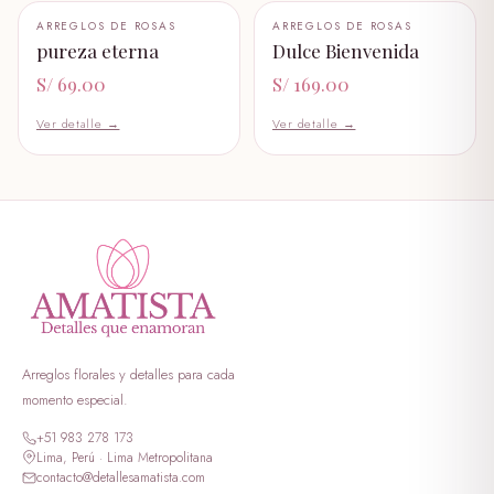
+ AÑADIR AL CARRITO
+ AÑADIR AL CARRITO
ARREGLOS DE ROSAS
ARREGLOS DE ROSAS
🤍
🤍
peluche I LOVE YOU
pureza eterna
Dulce Bienvenida
S/ 89.99
S/ 69.00
S/ 169.00
peluche dulce amor
Ver detalle →
Ver detalle →
S/ 199.00
peluche erizo
S/ 59.00
peluche george verde
S/ 349.00
peluche georgi morado
S/ 399.00
Arreglos florales y detalles para cada
momento especial.
peluche lotso dormilon
+51 983 278 173
S/ 69.00
Lima, Perú · Lima Metropolitana
contacto@detallesamatista.com