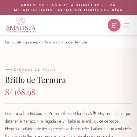
ARREGLOS FLORALES A DOMICILIO · LIMA
METROPOLITANA · ATENCIÓN TODOS LOS DÍAS
Inicio
Catálogo
arreglos de rosas
Brillo de Ternura
›
›
›
🤍
ARREGLOS DE ROSAS
Brillo de Ternura
S/ 168.98
Dulzura sobre Ruedas: El Primer Abrazo Florido 👶💐 Hay momentos que
detienen el tiempo, y la llegada de un bebé es el más dulce de todos.
Hemos diseñado este tierno cochecito de ensueño, bañado en un azul cielo
lleno de estrellas, para que sea el primer gran abrazo que reciba.