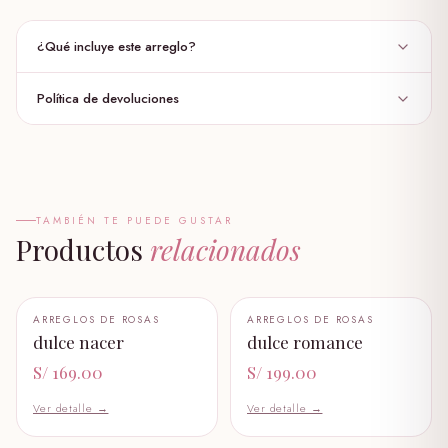
S/ 36.00
¿Qué incluye este arreglo?
globo burbuja
S/ 30.00
Política de devoluciones
10 rosas amarillas
✦
globo personalizado
2 lilium
✦
S/ 35.00
margaritas blancas
✦
pack capibara
claveles variados
✦
S/ 139.00
TAMBIÉN TE PUEDE GUSTAR
Productos
fino follaje de gardenia o rusco
relacionados
✦
garfiel
S/ 89.00
+ AÑADIR AL CARRITO
+ AÑADIR AL CARRITO
ARREGLOS DE ROSAS
ARREGLOS DE ROSAS
🤍
🤍
dulce nacer
dulce romance
garfiel bebe
S/ 58.99
S/ 169.00
S/ 199.00
Ver detalle →
Ver detalle →
oso panda
S/ 219.00