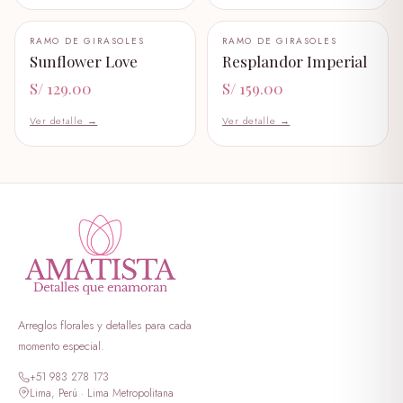
peluche I LOVE YOU
+ AÑADIR AL CARRITO
+ AÑADIR AL CARRITO
RAMO DE GIRASOLES
RAMO DE GIRASOLES
S/ 89.99
🤍
🤍
Sunflower Love
Resplandor Imperial
S/ 129.00
S/ 159.00
peluche dulce amor
S/ 199.00
Ver detalle →
Ver detalle →
peluche erizo
S/ 59.00
peluche george verde
S/ 349.00
peluche georgi morado
S/ 399.00
Arreglos florales y detalles para cada
peluche lotso dormilon
momento especial.
S/ 69.00
+51 983 278 173
Lima, Perú · Lima Metropolitana