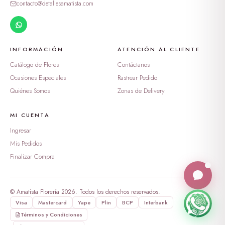
peluche oso enamorado
contacto@detallesamatista.com
S/ 388.99
dulzura en burbuja
S/ 169.00
INFORMACIÓN
ATENCIÓN AL CLIENTE
Catálogo de Flores
Contáctanos
Tesoro de Rosas y Ternura
Ocasiones Especiales
Rastrear Pedido
S/ 269.00
Quiénes Somos
Zonas de Delivery
MI CUENTA
Ingresar
Mis Pedidos
Finalizar Compra
© Amatista Florería 2026. Todos los derechos reservados.
Visa
Mastercard
Yape
Plin
BCP
Interbank
Términos y Condiciones