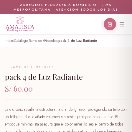
ARREGLOS FLORALES A DOMICILIO · LIMA
METROPOLITANA · ATENCIÓN TODOS LOS DÍAS
Inicio
Catálogo
Ramo de Girasoles
pack 4 de Luz Radiante
›
›
›
🤍
RAMO DE GIRASOLES
pack 4 de Luz Radiante
S/ 60.00
Este diseño resalta la estructura natural del girasol, protegiendo su tallo con
un follaje sutil que añade volumen sin restar protagonismo a la flor. El
empaque minimalista asegura que el color amarillo sea el centro de todas
las miradas, convirtiéndolo en una pieza decorativa moderna y luminosa.