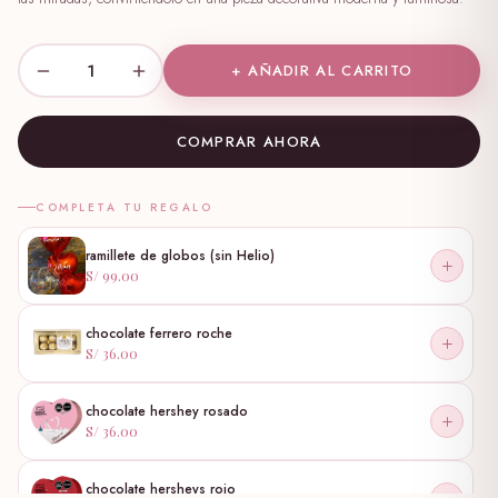
1
+ AÑADIR AL CARRITO
COMPRAR AHORA
COMPLETA TU REGALO
ramillete de globos (sin Helio)
S/ 99.00
chocolate ferrero roche
S/ 36.00
chocolate hershey rosado
S/ 36.00
chocolate hersheys rojo