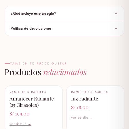
S/ 36.00
¿Qué incluye este arreglo?
globo burbuja
S/ 30.00
Política de devoluciones
4 girasoles individuales
✦
globo personalizado
.Lazo color ocre , Follaje variado.
✦
S/ 35.00
Dimensiones aproximadas entre
✦
pack capibara
40 cm de alto.
✦
S/ 139.00
TAMBIÉN TE PUEDE GUSTAR
Productos
12cm de diametro
relacionados
✦
garfiel
ancho de la base 9cm
✦
S/ 89.00
+ AÑADIR AL CARRITO
+ AÑADIR AL CARRITO
RAMO DE GIRASOLES
RAMO DE GIRASOLES
🤍
🤍
Amanecer Radiante
luz radiante
garfiel bebe
S/ 58.99
(25 Girasoles)
S/ 18.00
S/ 199.00
Ver detalle →
oso panda
S/ 219.00
Ver detalle →