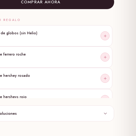
COMPRAR AHORA
U REGALO
e de globos (sin Helio)
0
e ferrero roche
te hershey rosado
e hersheys rojo
voluciones
urbuja
0