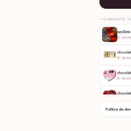
COMPLETA T
ramillet
S/ 99.0
chocolat
S/ 36.00
chocola
S/ 36.00
chocolat
S/ 36.00
Política de de
globo b
S/ 30.0