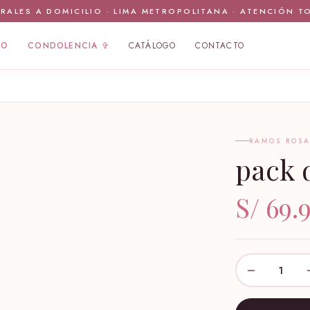
RALES A DOMICILIO · LIMA METROPOLITANA · ATENCIÓN T
IO
CONDOLENCIA ✞
CATÁLOGO
CONTACTO
RAMOS ROS
pack 
🤍
S/ 69.
1