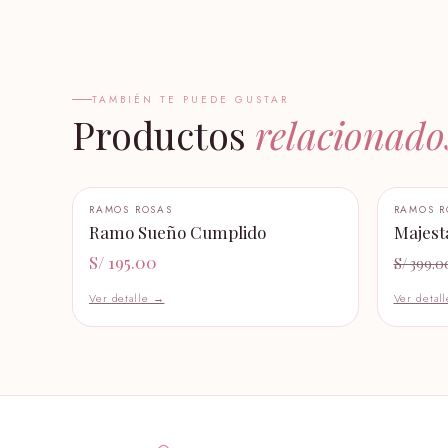
TAMBIÉN TE PUEDE GUSTAR
Productos
relacionado
+ AÑADIR AL CARRITO
+ AÑADI
RAMOS ROSAS
RAMOS R
−50%
Ramo Sueño Cumplido
Majest
S/ 195.00
S/ 399.0
Ver detalle →
Ver detal