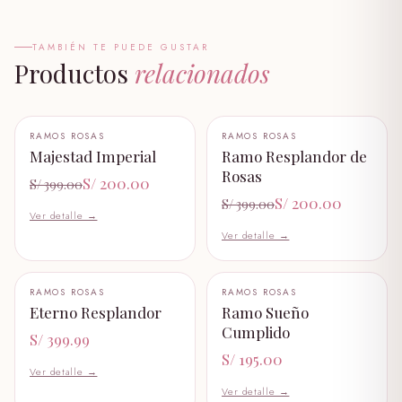
peluche pinki de 18 cm ,
✦
pack capibara
dimensiones aproximadas ancho largo .
✦
S/ 139.00
TAMBIÉN TE PUEDE GUSTAR
Productos
relacionados
garfiel
S/ 89.00
+ AÑADIR AL CARRITO
+ AÑADIR AL CARRITO
RAMOS ROSAS
RAMOS ROSAS
−50%
−50%
🤍
🤍
Majestad Imperial
Ramo Resplandor de
garfiel bebe
S/ 58.99
Rosas
S/ 200.00
S/ 399.00
S/ 200.00
S/ 399.00
Ver detalle →
oso panda
S/ 219.00
Ver detalle →
peluche I LOVE YOU
+ AÑADIR AL CARRITO
+ AÑADIR AL CARRITO
RAMOS ROSAS
RAMOS ROSAS
S/ 89.99
🤍
🤍
Eterno Resplandor
Ramo Sueño
Cumplido
S/ 399.99
peluche dulce amor
S/ 195.00
S/ 199.00
Ver detalle →
Ver detalle →