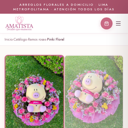
ARREGLOS FLORALES A DOMICILIO · LIMA
METROPOLITANA · ATENCIÓN TODOS LOS DÍAS
Inicio
Catálogo
Ramos rosas
Pinki Floral
›
›
›
🤍