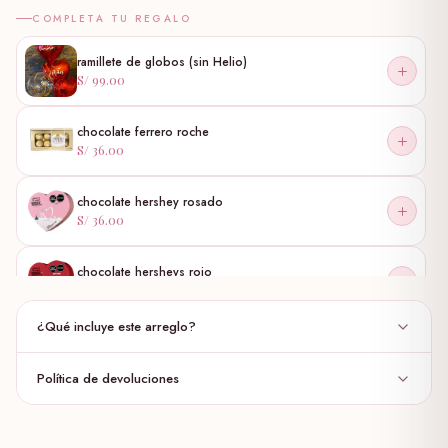
COMPLETA TU REGALO
ramillete de globos (sin Helio)
S/ 99.00
chocolate ferrero roche
S/ 36.00
chocolate hershey rosado
S/ 36.00
chocolate hersheys rojo
S/ 36.00
¿Qué incluye este arreglo?
globo burbuja
S/ 30.00
Política de devoluciones
35 rosas fucsia ,
✦
globo personalizado
follaje estatis morado, lluvia,, botones amarillos
✦
S/ 35.00