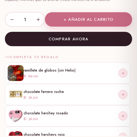
1
+ AÑADIR AL CARRITO
COMPRAR AHORA
COMPLETA TU REGALO
ramillete de globos (sin Helio)
S/ 99.00
chocolate ferrero roche
S/ 36.00
chocolate hershey rosado
S/ 36.00
chocolate hersheys rojo