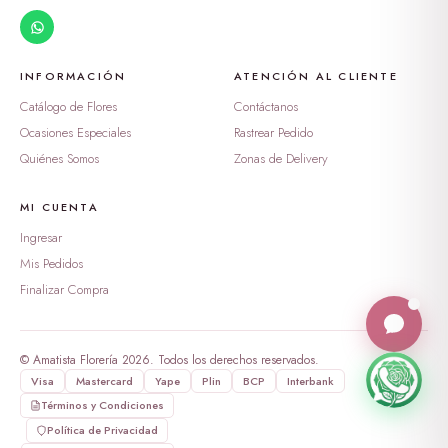
peluche oso enamorado
S/ 388.99
dulzura en burbuja
INFORMACIÓN
ATENCIÓN AL CLIENTE
S/ 169.00
Catálogo de Flores
Contáctanos
Ocasiones Especiales
Rastrear Pedido
Tesoro de Rosas y Ternura
Quiénes Somos
Zonas de Delivery
S/ 269.00
MI CUENTA
Ingresar
Mis Pedidos
Finalizar Compra
© Amatista Florería 2026. Todos los derechos reservados.
Visa
Mastercard
Yape
Plin
BCP
Interbank
Términos y Condiciones
Política de Privacidad