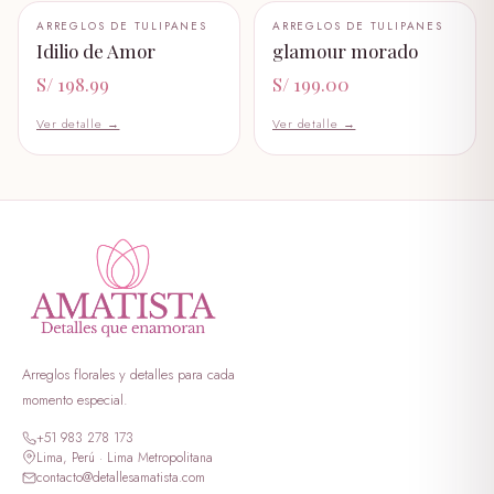
+ AÑADIR AL CARRITO
+ AÑADIR AL CARRITO
ARREGLOS DE TULIPANES
ARREGLOS DE TULIPANES
🤍
🤍
peluche I LOVE YOU
Idilio de Amor
glamour morado
S/ 89.99
S/ 198.99
S/ 199.00
peluche dulce amor
Ver detalle →
Ver detalle →
S/ 199.00
peluche erizo
S/ 59.00
peluche george verde
S/ 349.00
peluche georgi morado
S/ 399.00
Arreglos florales y detalles para cada
momento especial.
peluche lotso dormilon
+51 983 278 173
S/ 69.00
Lima, Perú · Lima Metropolitana
contacto@detallesamatista.com