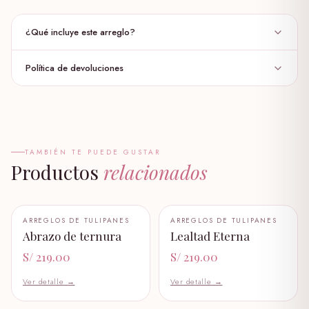
S/ 36.00
¿Qué incluye este arreglo?
globo burbuja
S/ 30.00
Política de devoluciones
10 Tulipanes Rojos .
✦
globo personalizado
Un florero de vidrio.
✦
S/ 35.00
Decorado con lazo grande rojo
✦
pack capibara
📏 DIMENSIONES APROXIMADAS
✦
S/ 139.00
TAMBIÉN TE PUEDE GUSTAR
Productos
Altura total: 35 – 45 cm
relacionados
✦
garfiel
S/ 89.00
+ AÑADIR AL CARRITO
+ AÑADIR AL CARRITO
ARREGLOS DE TULIPANES
ARREGLOS DE TULIPANES
🤍
🤍
Abrazo de ternura
Lealtad Eterna
garfiel bebe
S/ 58.99
S/ 219.00
S/ 219.00
Ver detalle →
Ver detalle →
oso panda
S/ 219.00