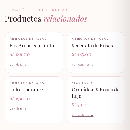
S/ 35.00
TAMBIÉN TE PUEDE GUSTAR
Productos
relacionados
pack capibara
S/ 139.00
+ AÑADIR AL CARRITO
+ AÑADIR AL CARRITO
ARREGLOS DE ROSAS
ARREGLOS DE ROSAS
garfiel
🤍
🤍
Box Arcoiris Infinito
Serenata de Rosas
S/ 89.00
S/ 189.00
S/ 185.00
garfiel bebe
Ver detalle →
Ver detalle →
S/ 58.99
oso panda
+ AÑADIR AL CARRITO
+ AÑADIR AL CARRITO
ARREGLOS DE ROSAS
ESCRITORIO
🤍
🤍
S/ 219.00
dulce romance
Orquídea & Rosas de
Lujo
S/ 199.00
peluche I LOVE YOU
S/ 79.00
S/ 89.99
Ver detalle →
Ver detalle →
peluche dulce amor
S/ 199.00