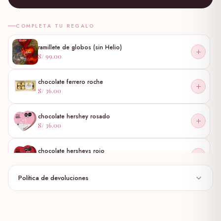
COMPLETA TU REGALO
ramillete de globos (sin Helio)
S/ 99.00
chocolate ferrero roche
S/ 36.00
chocolate hershey rosado
S/ 36.00
chocolate hersheys rojo
S/ 36.00
Política de devoluciones
globo burbuja
S/ 30.00
globo personalizado