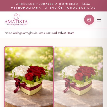
ARREGLOS FLORALES A DOMICILIO · LIMA
METROPOLITANA · ATENCIÓN TODOS LOS DÍAS
Inicio
Catálogo
arreglos de rosas
Box Red Velvet Heart
›
›
›
🤍