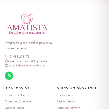
peluche erizo
S/ 59.00
peluche george verde
S/ 349.00
Arreglos florales y detalles para cada
peluche georgi morado
S/ 399.00
momento especial.
+51 983 278 173
peluche lotso dormilon
Lima, Perú · Lima Metropolitana
S/ 69.00
contacto@detallesamatista.com
peluche oso enamorado
S/ 388.99
INFORMACIÓN
ATENCIÓN AL CLIENTE
dulzura en burbuja
Catálogo de Flores
Contáctanos
S/ 169.00
Ocasiones Especiales
Rastrear Pedido
Quiénes Somos
Zonas de Delivery