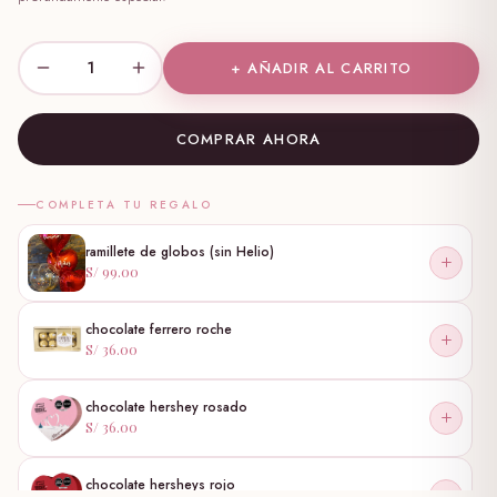
1
+ AÑADIR AL CARRITO
COMPRAR AHORA
COMPLETA TU REGALO
ramillete de globos (sin Helio)
S/ 99.00
chocolate ferrero roche
S/ 36.00
chocolate hershey rosado
S/ 36.00
chocolate hersheys rojo