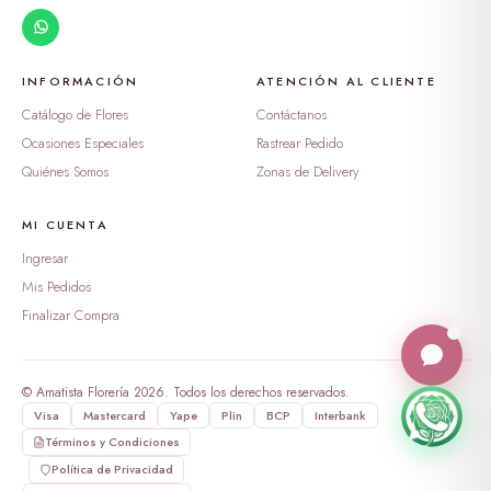
peluche oso enamorado
S/ 388.99
dulzura en burbuja
INFORMACIÓN
ATENCIÓN AL CLIENTE
S/ 169.00
Catálogo de Flores
Contáctanos
Ocasiones Especiales
Rastrear Pedido
Tesoro de Rosas y Ternura
Quiénes Somos
Zonas de Delivery
S/ 269.00
MI CUENTA
Ingresar
Mis Pedidos
Finalizar Compra
© Amatista Florería 2026. Todos los derechos reservados.
Visa
Mastercard
Yape
Plin
BCP
Interbank
Términos y Condiciones
Política de Privacidad