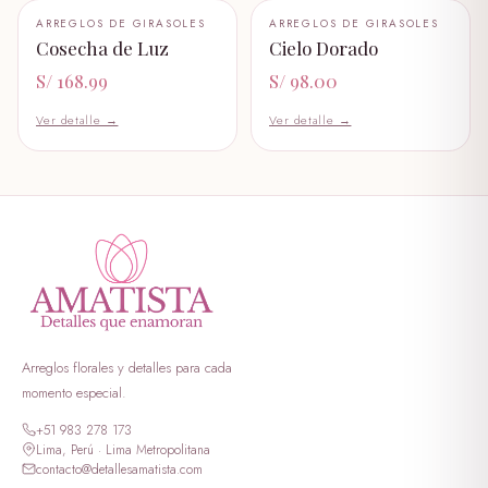
+ AÑADIR AL CARRITO
+ AÑADIR AL CARRITO
ARREGLOS DE GIRASOLES
ARREGLOS DE GIRASOLES
🤍
🤍
peluche I LOVE YOU
Cosecha de Luz
Cielo Dorado
S/ 89.99
S/ 168.99
S/ 98.00
peluche dulce amor
Ver detalle →
Ver detalle →
S/ 199.00
peluche erizo
S/ 59.00
peluche george verde
S/ 349.00
peluche georgi morado
S/ 399.00
Arreglos florales y detalles para cada
momento especial.
peluche lotso dormilon
+51 983 278 173
S/ 69.00
Lima, Perú · Lima Metropolitana
contacto@detallesamatista.com