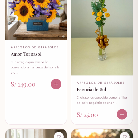
ARREGLOS DE GIRASOLES
Amor Tornasol
"Un arreglo que rompe lo
convencional: la fuerza del sol y la
ele…
S/ 149.00
ARREGLOS DE GIRASOLES
Esencia de Sol
El girasol es conocido como la "flor
del sol". Regalarlo es una f…
S/ 25.00
🤍
🤍