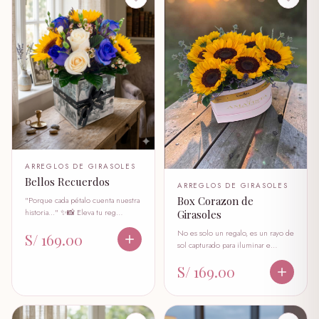
ARREGLOS DE GIRASOLES
Bellos Recuerdos
ARREGLOS DE GIRASOLES
Box Corazon de
"Porque cada pétalo cuenta nuestra
historia..." ✨📸 Eleva tu reg…
Girasoles
No es solo un regalo, es un rayo de
S/ 169.00
sol capturado para iluminar e…
S/ 169.00