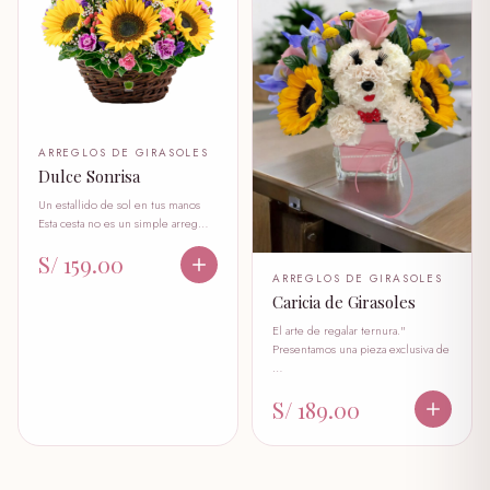
ARREGLOS DE GIRASOLES
Dulce Sonrisa
Un estallido de sol en tus manos
Esta cesta no es un simple arreg…
S/ 159.00
ARREGLOS DE GIRASOLES
Caricia de Girasoles
El arte de regalar ternura."
Presentamos una pieza exclusiva de
…
S/ 189.00