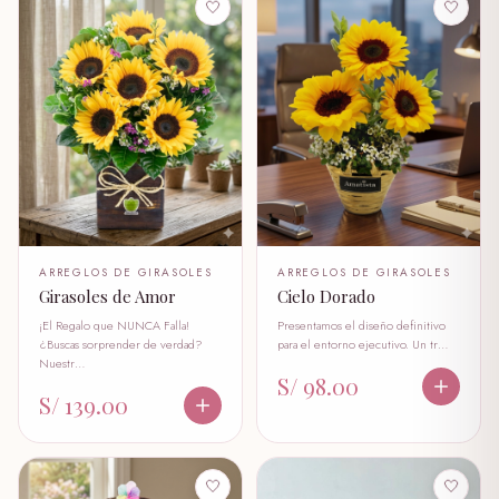
🤍
🤍
ARREGLOS DE GIRASOLES
ARREGLOS DE GIRASOLES
Girasoles de Amor
Cielo Dorado
¡El Regalo que NUNCA Falla!
Presentamos el diseño definitivo
¿Buscas sorprender de verdad?
para el entorno ejecutivo. Un tr…
Nuestr…
S/ 98.00
S/ 139.00
🤍
🤍