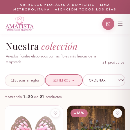
ARREGLOS FLORALES A DOMICILIO · LIMA
METROPOLITANA · ATENCIÓN TODOS LOS DÍAS
Nuestra
colección
Arreglos florales elaborados con las flores más frescas de la
temporada.
21
producto
s
FILTROS
●
Mostrando
1
–
20
de
21
productos
−
16
%
🤍
🤍