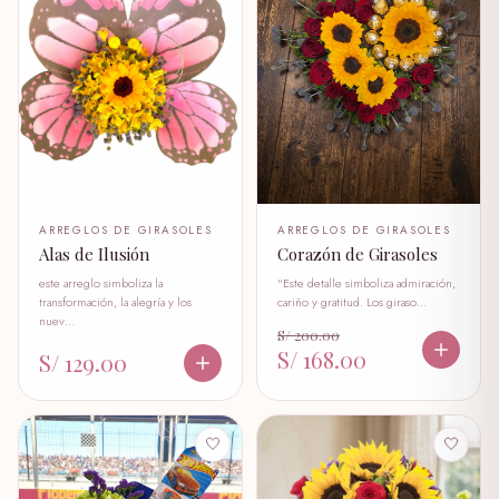
ARREGLOS DE GIRASOLES
ARREGLOS DE GIRASOLES
Alas de Ilusión
Corazón de Girasoles
este arreglo simboliza la
"Este detalle simboliza admiración,
transformación, la alegría y los
cariño y gratitud. Los giraso…
nuev…
S/ 200.00
S/ 168.00
S/ 129.00
🤍
🤍