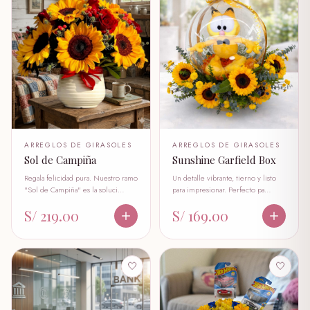
ARREGLOS DE GIRASOLES
ARREGLOS DE GIRASOLES
Sunshine Garfield Box
Sol de Campiña
Un detalle vibrante, tierno y listo
Regala felicidad pura. Nuestro ramo
para impresionar. Perfecto pa…
"Sol de Campiña" es la soluci…
S/ 169.00
S/ 219.00
🤍
🤍