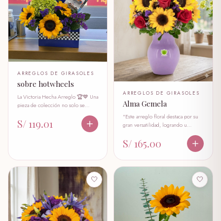
ARREGLOS DE GIRASOLES
sobre hotwheels
ARREGLOS DE GIRASOLES
La Victoria Hecha Arreglo 🏆💙 Una
Alma Gemela
pieza de colección no solo se…
"Este arreglo floral destaca por su
S/ 119.01
gran versatilidad, logrando u…
S/ 165.00
🤍
🤍