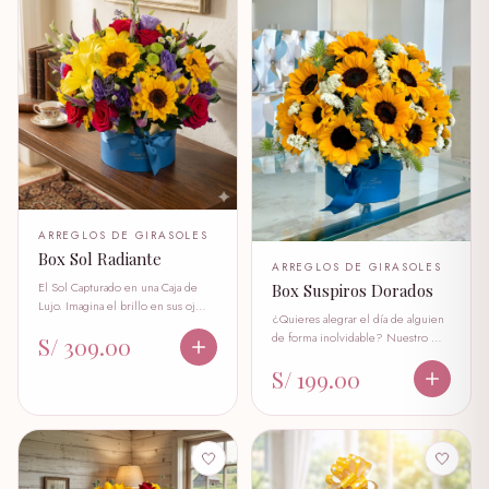
ARREGLOS DE GIRASOLES
Box Sol Radiante
ARREGLOS DE GIRASOLES
El Sol Capturado en una Caja de
Box Suspiros Dorados
Lujo. Imagina el brillo en sus oj…
¿Quieres alegrar el día de alguien
de forma inolvidable? Nuestro …
S/ 309.00
S/ 199.00
🤍
🤍