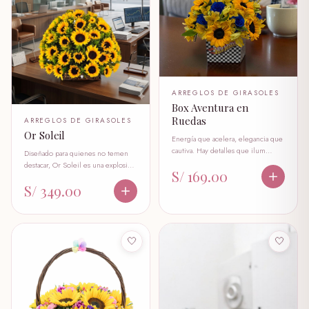
ARREGLOS DE GIRASOLES
Box Aventura en
Ruedas
ARREGLOS DE GIRASOLES
Or Soleil
Energía que acelera, elegancia que
cautiva. Hay detalles que ilum…
Diseñado para quienes no temen
destacar, Or Soleil es una explosi…
S/ 169.00
S/ 349.00
🤍
🤍