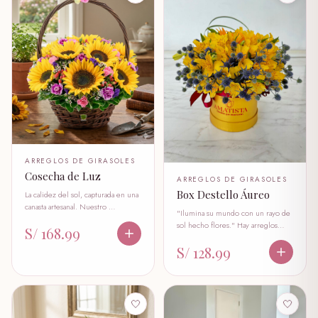
ARREGLOS DE GIRASOLES
Cosecha de Luz
ARREGLOS DE GIRASOLES
Box Destello Áureo
La calidez del sol, capturada en una
canasta artesanal. Nuestro …
"Ilumina su mundo con un rayo de
sol hecho flores." Hay arreglos…
S/ 168.99
S/ 128.99
🤍
🤍