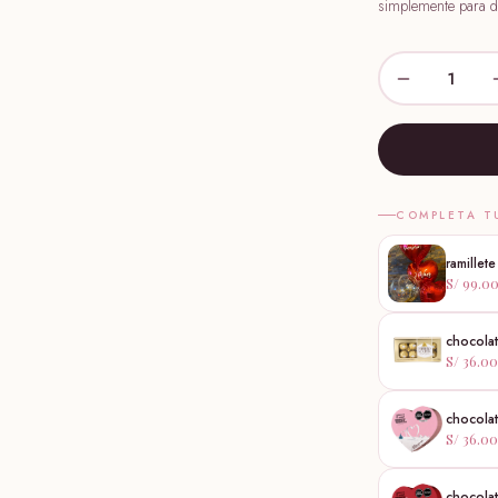
simplemente para de
1
COMPLETA T
ramillet
S/ 99.0
chocolat
S/ 36.00
chocola
S/ 36.00
chocolat