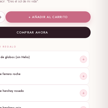
cir: "Eres el sol de mi vida".
+ AÑADIR AL CARRITO
COMPRAR AHORA
U REGALO
e de globos (sin Helio)
0
e ferrero roche
te hershey rosado
e hersheys rojo