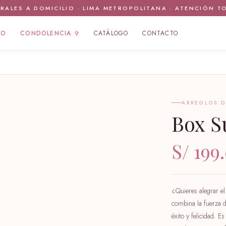
RALES A DOMICILIO · LIMA METROPOLITANA · ATENCIÓN T
IO
CONDOLENCIA ✞
CATÁLOGO
CONTACTO
ARREGLOS D
Box S
🤍
S/ 199
¿Quieres alegrar el
combina la fuerza d
éxito y felicidad. E