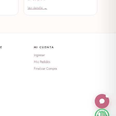
Ver detalle →
 I LOVE YOU
 dulce amor
00
 erizo
TE
MI CUENTA
Ingresar
Mis Pedidos
 george verde
Finalizar Compra
00
 georgi morado
00
 lotso dormilon
0