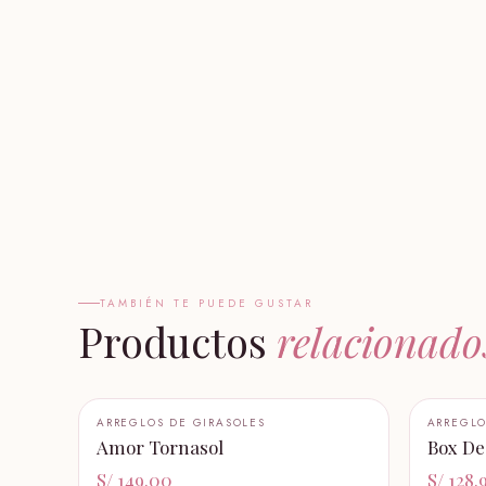
TAMBIÉN TE PUEDE GUSTAR
Productos
relacionado
+ AÑADIR AL CARRITO
+ AÑADI
ARREGLOS DE GIRASOLES
ARREGLO
Amor Tornasol
Box De
S/ 149.00
S/ 128.