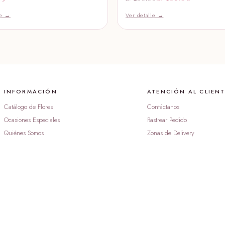
le →
Ver detalle →
peluche
S/ 89.99
peluche
S/ 199.
peluche
INFORMACIÓN
ATENCIÓN AL CLIEN
S/ 59.00
Catálogo de Flores
Contáctanos
Ocasiones Especiales
Rastrear Pedido
peluche
Quiénes Somos
Zonas de Delivery
S/ 349.
peluche
S/ 399.
peluche
S/ 69.0